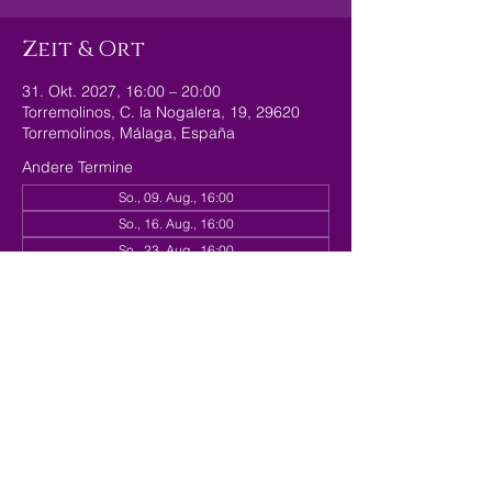
Zeit & Ort
31. Okt. 2027, 16:00 – 20:00
Torremolinos, C. la Nogalera, 19, 29620
Torremolinos, Málaga, España
Andere Termine
So., 09. Aug., 16:00
So., 16. Aug., 16:00
So., 23. Aug., 16:00
179 Termine ansehen
Diese Veranstaltung
teilen