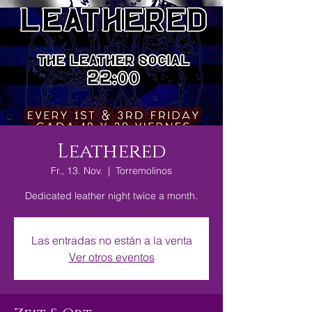
Leathered
Fr., 13. Nov.
  |  
Torremolinos
Dedicated leather night twice a month.
Las entradas no están a la venta
Ver otros eventos