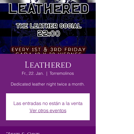
Leathered
Fr., 22. Jan.
  |  
Torremolinos
Dedicated leather night twice a month.
Las entradas no están a la venta
Ver otros eventos