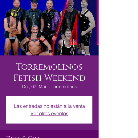
Torremolinos
Fetish Weekend
Do., 07. Mai
  |  
Torremolinos
Las entradas no están a la venta
Ver otros eventos