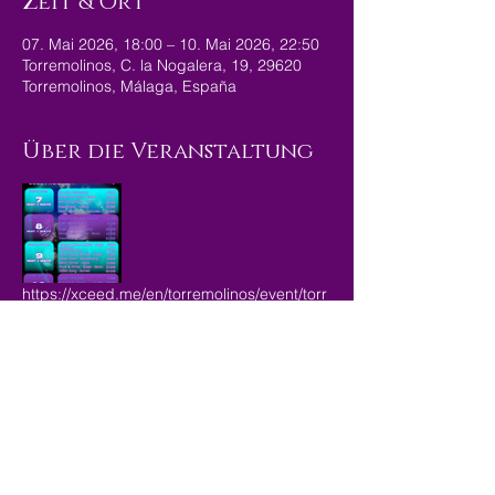
Zeit & Ort
07. Mai 2026, 18:00 – 10. Mai 2026, 22:50
Torremolinos, C. la Nogalera, 19, 29620
Torremolinos, Málaga, España
Über die Veranstaltung
https://xceed.me/en/torremolinos/event/torr
emolinos-fetish-
26/218163/channel/torremolinos-fetish
Diese Veranstaltung
teilen