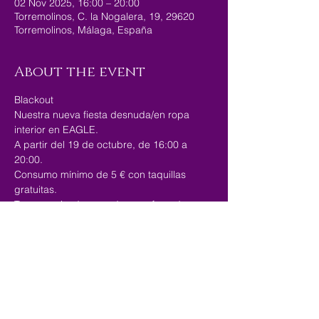
02 Nov 2025, 16:00 – 20:00
Torremolinos, C. la Nogalera, 19, 29620
Torremolinos, Málaga, España
About the event
Blackout
Nuestra nueva fiesta desnuda/en ropa 
interior en EAGLE.
A partir del 19 de octubre, de 16:00 a 
20:00.
Consumo mínimo de 5 € con taquillas 
gratuitas. 
Terraza privada cerrada para fumadores 
en el exterior y dos plantas para jugar con 
luces tenues. 
Ven y pásalo bien.