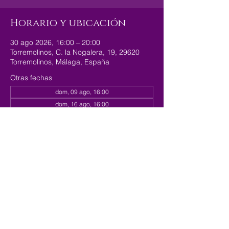
Horario y ubicación
30 ago 2026, 16:00 – 20:00
Torremolinos, C. la Nogalera, 19, 29620
Torremolinos, Málaga, España
Otras fechas
dom, 09 ago, 16:00
dom, 16 ago, 16:00
dom, 23 ago, 16:00
Ver 179 fechas
Compartir este evento