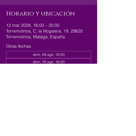
Horario y ubicación
12 mar 2028, 16:00 – 20:00
Torremolinos, C. la Nogalera, 19, 29620
Torremolinos, Málaga, España
Otras fechas
dom, 09 ago, 16:00
dom, 16 ago, 16:00
dom, 23 ago, 16:00
Ver 179 fechas
Compartir este evento