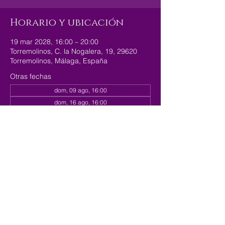
Horario y ubicación
19 mar 2028, 16:00 – 20:00
Torremolinos, C. la Nogalera, 19, 29620
Torremolinos, Málaga, España
Otras fechas
dom, 09 ago, 16:00
dom, 16 ago, 16:00
dom, 23 ago, 16:00
Ver 179 fechas
Compartir este evento